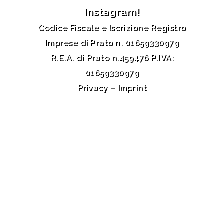
Instagram!
Codice Fiscale e Iscrizione Registro
Imprese di Prato n. 01659330979
R.E.A. di Prato n.459476 P.IVA:
01659330979
Privacy
–
Imprint